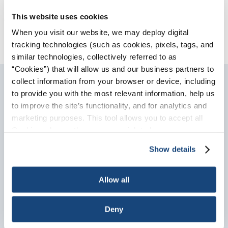
Spec 18LCM, ежегодно проходят полный аудит
This website uses cookies
системы с целью подтвердить соблюдение
применимых программных требований.
When you visit our website, we may deploy digital
tracking technologies (such as cookies, pixels, tags, and
similar technologies, collectively referred to as
“Cookies”) that will allow us and our business partners to
collect information from your browser or device, including
to provide you with the most relevant information, help us
to improve the site’s functionality, and for analytics and
Sign-Up for Updates
marketing purposes. This tool allows you to accept all
Cookies, choose the ones you wish to have, or
Please enter your information
deactivate them altogether (with the exception of
Show details
and select your areas of
necessary cookies, which cannot be deactivated). The
interest. We will send you
choice is yours.
updates and information on the
Allow all
subjects you choose.
Deny