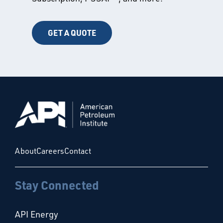
GET A QUOTE
About
Careers
Contact
Stay Connected
API Energy