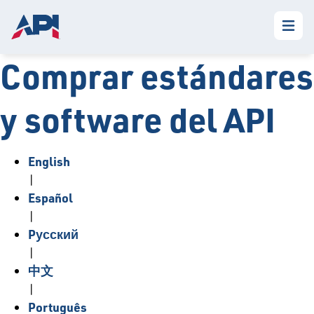
Comprar estándares
y software del API
English
|
Español
|
Pусский
|
中文
|
Português