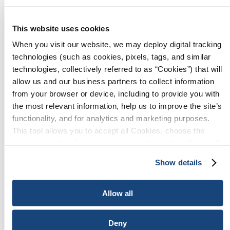
Medición de petróleo
This website uses cookies
Mercadotecnia
When you visit our website, we may deploy digital tracking
Transporte
technologies (such as cookies, pixels, tags, and similar
technologies, collectively referred to as “Cookies”) that will
Refinación
allow us and our business partners to collect information
from your browser or device, including to provide you with
Grupo de Seguridad y Protección Contra el Fuego
the most relevant information, help us to improve the site’s
functionality, and for analytics and marketing purposes.
Temas de salud y medio ambiente
This tool allows you to accept all Cookies, choose the
ones you wish to have, or deactivate them altogether (with
Productos de datos del API
the exception of necessary cookies, which cannot be
Show details
Estudios políticos y económicos
deactivated). The choice is yours.
Alcance de la comunicación y la educación
Allow all
Publicaciones traducidas
Deny