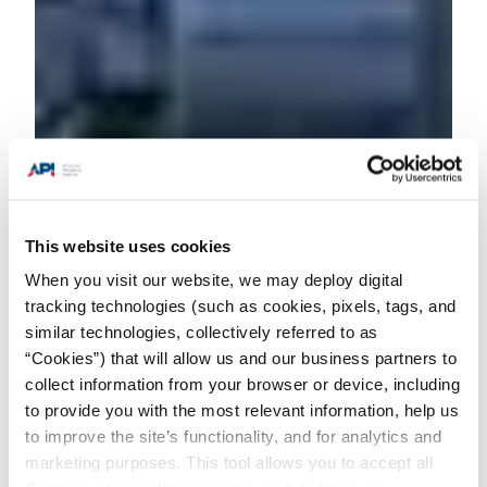
This website uses cookies
When you visit our website, we may deploy digital
tracking technologies (such as cookies, pixels, tags, and
similar technologies, collectively referred to as
Products + Services
/
Поиск
“Cookies”) that will allow us and our business partners to
инспектора
collect information from your browser or device, including
to provide you with the most relevant information, help us
to improve the site’s functionality, and for analytics and
marketing purposes. This tool allows you to accept all