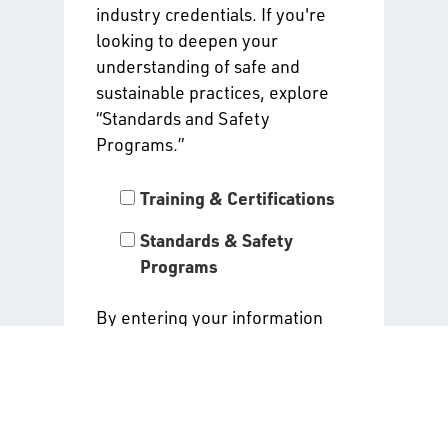
industry credentials. If you're
looking to deepen your
understanding of safe and
sustainable practices, explore
“Standards and Safety
Programs.”
Training & Certifications
Standards & Safety
Programs
By entering your information
and clicking “Submit,” you agree
to receive the alerts you have
selected above. Read our
Privacy Policy
for all details
about the use of your data when