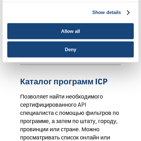
Cookies, choose the ones you wish to have, or
API предлагает два инструмента, с
deactivate them altogether (with the exception of
помощью которых пользователи
Show details
necessary cookies, which cannot be deactivated). The
могут найти инспекторов и иных
choice is yours.
специалистов в нефтегазовой
Allow all
отрасли, сертифицированных по
программам индивидуальной
Deny
сертификации (ICP) API.
Каталог программ ICP
Позволяет найти необходимого
сертифицированного API
специалиста с помощью фильтров по
программе, а затем по штату, городу,
провинции или стране. Можно
просматривать список онлайн или