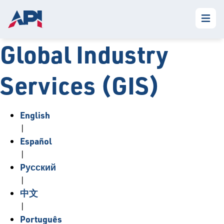
Global Industry
Services (GIS)
English
|
Español
|
Pусский
|
中文
|
Português