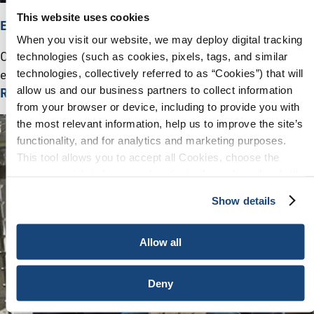
This website uses cookies
Eventos
When you visit our website, we may deploy digital tracking
O API promove uma série de eventos todo ano que
technologies (such as cookies, pixels, tags, and similar
technologies, collectively referred to as “Cookies”) that will
engloba todos os segmentos do setor. Entre em contato:
allow us and our business partners to collect information
Registrar@api.org
from your browser or device, including to provide you with
the most relevant information, help us to improve the site’s
functionality, and for analytics and marketing purposes.
This tool allows you to accept all Cookies, choose the
ones you wish to have, or deactivate them altogether (with
the exception of necessary cookies, which cannot be
Show details
deactivated). The choice is yours.
Allow all
Deny